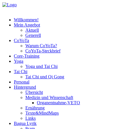
Willkommen!
Mein Angebot
Aktuell
Generell
CoYoTa
Warum CoYoTa?
CoYoTa-Steckbrief
Core-Training
Yoga
Yoga und Tai Chi
Tai Chi
Tai Chi und Qi Gong
Personal
Hintergrund
Übersicht
Medizin und Wissenschaft
Organentnahme-VETO
Ernährung
Texte&MindMaps
Links
Bagua Lyrik
8sam