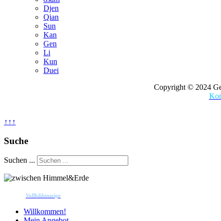
Djen
Qian
Sun
Kan
Gen
Li
Kun
Duei
Copyright © 2024 Ges
Kon
↑↑↑
Suche
Suchen ...
Vollbildanzeige
Willkommen!
Mein Angebot