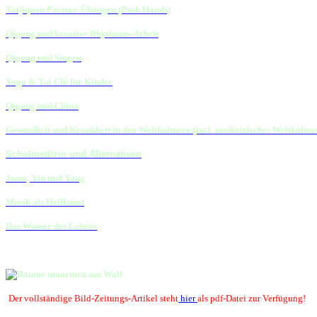
Taijiquan Partner-Übungen (Push Hands)
Qigong und kreative Rhythmus-Arbeit
Qigong und Singen
Yoga & Tai Chi für Kinder
Qigong und China
Gesundheit und Krankheit in den Weltkulturen (incl. medizinisches Weltkultur
Schulmedizin und Alternativen
Jesus, Yin und Yang
Musik als Heilkunst
Das Wasser des Lebens
Der vollständige Bild-Zeitungs-Artikel steht
hier
als pdf-Datei zur Verfügung!