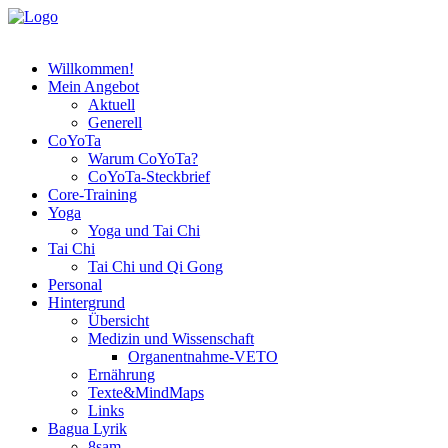
Willkommen!
Mein Angebot
Aktuell
Generell
CoYoTa
Warum CoYoTa?
CoYoTa-Steckbrief
Core-Training
Yoga
Yoga und Tai Chi
Tai Chi
Tai Chi und Qi Gong
Personal
Hintergrund
Übersicht
Medizin und Wissenschaft
Organentnahme-VETO
Ernährung
Texte&MindMaps
Links
Bagua Lyrik
8sam