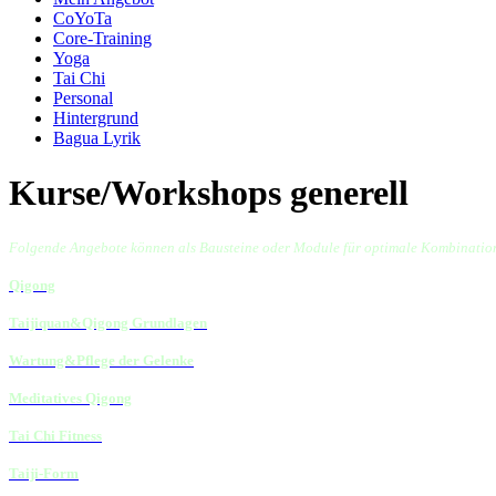
CoYoTa
Core-Training
Yoga
Tai Chi
Personal
Hintergrund
Bagua Lyrik
Kurse/Workshops generell
Folgende Angebote können als Bausteine oder Module für optimale Kombinatio
Qigong
Taijiquan&Qigong Grundlagen
Wartung&Pflege der Gelenke
Meditatives Qigong
Tai Chi Fitness
Taiji-Form